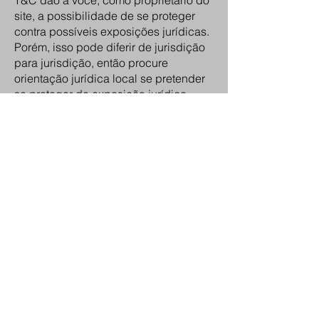
T&C dão a você, como proprietário do
site, a possibilidade de se proteger
contra possíveis exposições jurídicas.
Porém, isso pode diferir de jurisdição
para jurisdição, então procure
orientação jurídica local se pretender
se proteger de exposição jurídica.
O que incluir no documento
de T&C
Em termos gerais, os T&C costumam
regular as seguintes questões: quem
pode usar o site; as formas de
pagamento possíveis; uma declaração
de que o proprietário do site pode
alterar as suas ofertas no futuro; os
tipos de garantia que o proprietário do
site dá para os seus clientes; uma
referência a questões de propriedade
intelectual ou copyright, quando